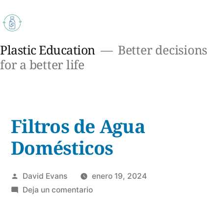
Saltar
al
contenido
Plastic Education
Better decisions
for a better life
Filtros de Agua
Domésticos
Publicado
David Evans
enero 19, 2024
por
en
Deja un comentario
Filtros
de