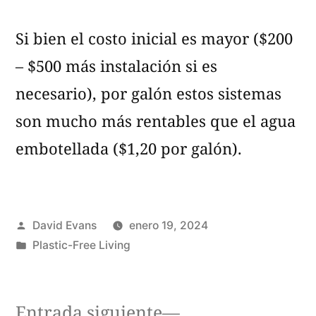
Si bien el costo inicial es mayor ($200
– $500 más instalación si es
necesario), por galón estos sistemas
son mucho más rentables que el agua
embotellada ($1,20 por galón).
Publicado
David Evans
enero 19, 2024
por
Publicado
Plastic-Free Living
en
Entrada
Entrada siguiente